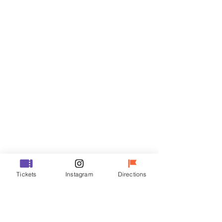
티켓
할인 종료
티켓 유형
VIP
가격
₩48,000
할인 종료
티켓 유형
Tickets
Instagram
Directions
R
가격
₩35,000