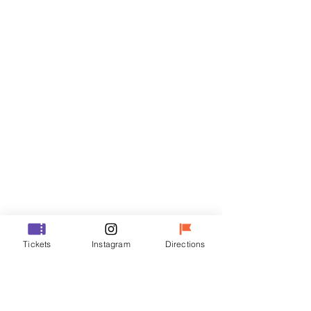
티켓
할인 종료
티켓 유형
R
가격
₩35,000
할인 종료
티켓 유형
Tickets
Instagram
Directions
VIP
가격
₩48,000