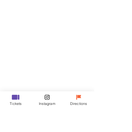
티켓
할인 종료
티켓 유형
VIP
가격
₩48,000
할인 종료
티켓 유형
Tickets
Instagram
Directions
R
가격
₩35,000