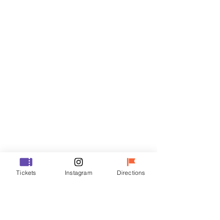
티켓
할인 종료
티켓 유형
R
가격
₩35,000
할인 종료
티켓 유형
Tickets
Instagram
Directions
VIP
가격
₩48,000