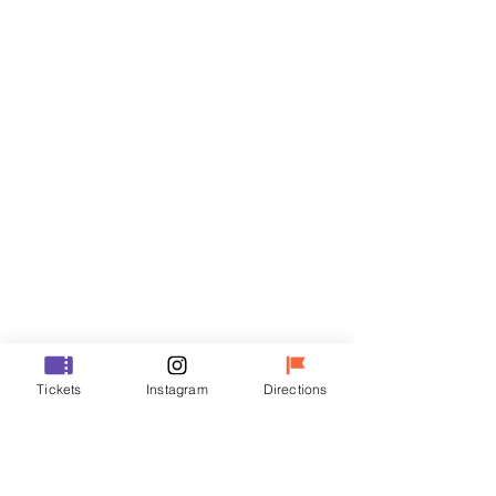
티켓
할인 종료
티켓 유형
R
가격
₩35,000
할인 종료
티켓 유형
Tickets
Instagram
Directions
VIP
가격
₩48,000