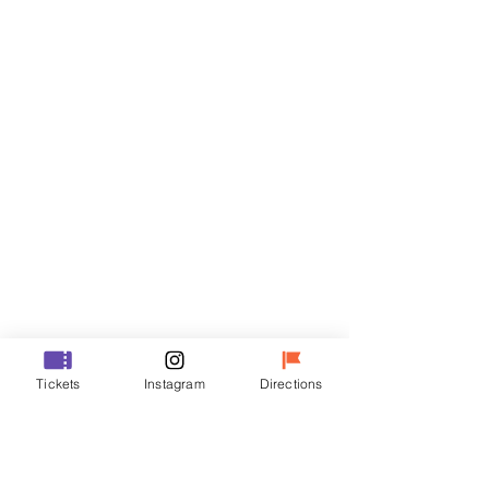
티켓
할인 종료
티켓 유형
R
가격
₩35,000
할인 종료
티켓 유형
Tickets
Instagram
Directions
VIP
가격
₩48,000