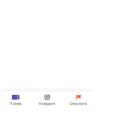
티켓
할인 종료
티켓 유형
VIP
가격
₩48,000
할인 종료
티켓 유형
Tickets
Instagram
Directions
R
가격
₩35,000