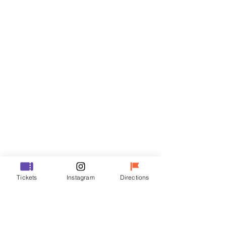
티켓
할인 종료
티켓 유형
VIP
가격
₩48,000
할인 종료
티켓 유형
Tickets
Instagram
Directions
R
가격
₩35,000