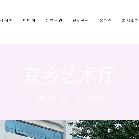
티켓예매
미디어
외부공연
단체관람
오디션
회사소개
京乡艺术厅
6월 19일 (수)
  |  
京乡艺术厅