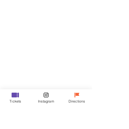
티켓
할인 종료
티켓 유형
VIP
가격
₩48,000
할인 종료
티켓 유형
Tickets
Instagram
Directions
R
가격
₩35,000