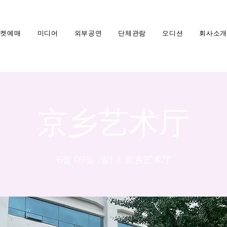
티켓예매
미디어
외부공연
단체관람
오디션
회사소개
京乡艺术厅
6월 09일 (일)
  |  
京乡艺术厅