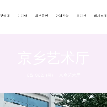
티켓예매
미디어
외부공연
단체관람
오디션
회사소개
京乡艺术厅
6월 06일 (목)
  |  
京乡艺术厅