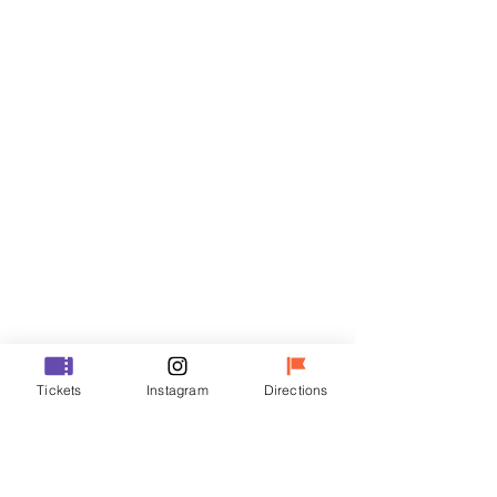
티켓
할인 종료
티켓 유형
R
가격
₩35,000
할인 종료
티켓 유형
Tickets
Instagram
Directions
VIP
가격
₩48,000