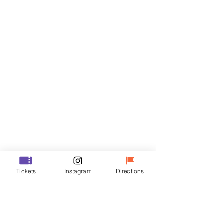
티켓
할인 종료
티켓 유형
VIP
가격
₩48,000
할인 종료
티켓 유형
Tickets
Instagram
Directions
R
가격
₩35,000