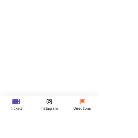
티켓
할인 종료
티켓 유형
VIP
가격
₩48,000
할인 종료
티켓 유형
Tickets
Instagram
Directions
R
가격
₩35,000