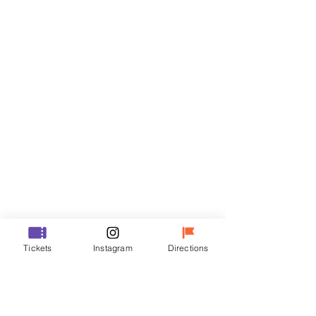
티켓
할인 종료
티켓 유형
VIP
가격
₩48,000
할인 종료
티켓 유형
Tickets
Instagram
Directions
R
가격
₩35,000