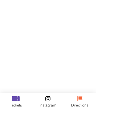
티켓
할인 종료
티켓 유형
VIP
가격
₩48,000
할인 종료
티켓 유형
Tickets
Instagram
Directions
R
가격
₩35,000