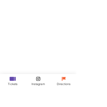
티켓
할인 종료
티켓 유형
R
가격
₩35,000
할인 종료
티켓 유형
Tickets
Instagram
Directions
VIP
가격
₩48,000