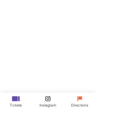
티켓
할인 종료
티켓 유형
R
가격
₩35,000
할인 종료
티켓 유형
Tickets
Instagram
Directions
VIP
가격
₩48,000