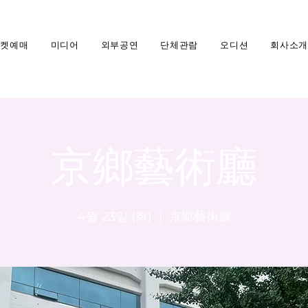
티켓예매
미디어
외부공연
단체관람
오디션
회사소개
京鄉藝術廳
4월 23일 (화)
  |  
京鄉藝術廳