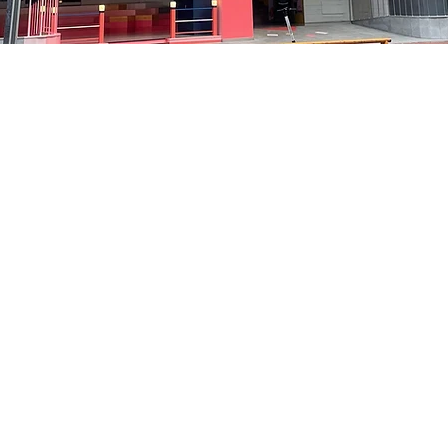
 – 오후 5:05
貞洞路3 京鄉藝術廳 1樓
가격
₩48,000
가격