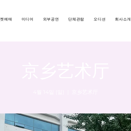
티켓예매
미디어
외부공연
단체관람
오디션
회사소개
京乡艺术厅
4월 14일 (일)
  |  
京乡艺术厅