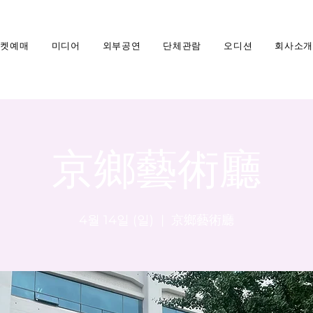
티켓예매
미디어
외부공연
단체관람
오디션
회사소개
京鄉藝術廳
4월 14일 (일)
  |  
京鄉藝術廳