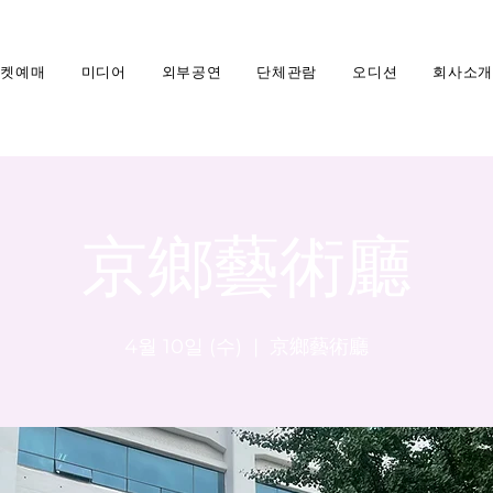
티켓예매
미디어
외부공연
단체관람
오디션
회사소개
京鄉藝術廳
4월 10일 (수)
  |  
京鄉藝術廳