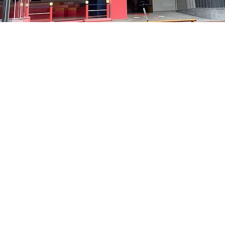
 – 오후 8:05
洞路3 京鄉藝術廳 1樓
가격
₩48,000
가격