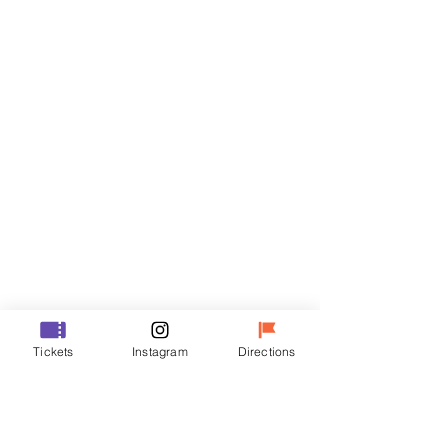
티켓
할인 종료
티켓 유형
VIP
가격
₩48,000
할인 종료
티켓 유형
Tickets
Instagram
Directions
R
가격
₩35,000